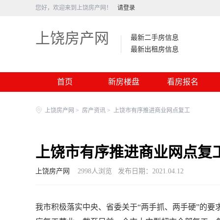
您好，欢迎来到上饶房产网！
请登录
上饶房产网
最新二手房信息
最新出租房信息
首页
新房楼盘
看房报名
上饶房产网
>
房产资讯
>
上饶市有序推进商业网点复工
上饶市有序推进商业网点复
上饶房产网
2998
人浏览
发布日期：2021.04.12
我市积极落实中央、省委关于“两手抓、两手硬”的要