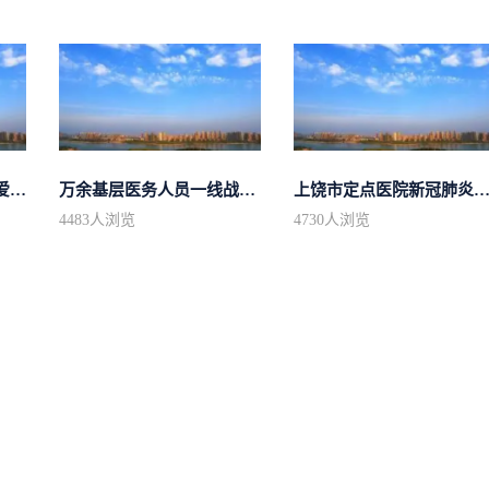
上饶市第二批4.3万毫升爱心血液驰援湖...
万余基层医务人员一线战“疫”
上饶市定点医院新冠肺炎患者清
4483
人浏览
4730
人浏览