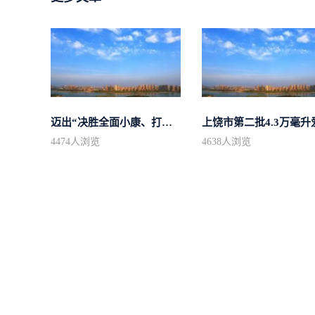
迈出“决胜全面小康、打造大美上饶”...
4474
人浏览
4638
人浏览