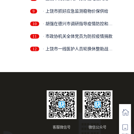
骗
9
· 上饶市抓好应急监测稳物价保供给
10
· 胡强在德兴市调研指导疫情防控和春
季...
11
· 市政协机关全体党员为防控疫情捐款
12
· 上饶市一线医护人员轮换休整助战
“疫...
客服微信号
微信公众号