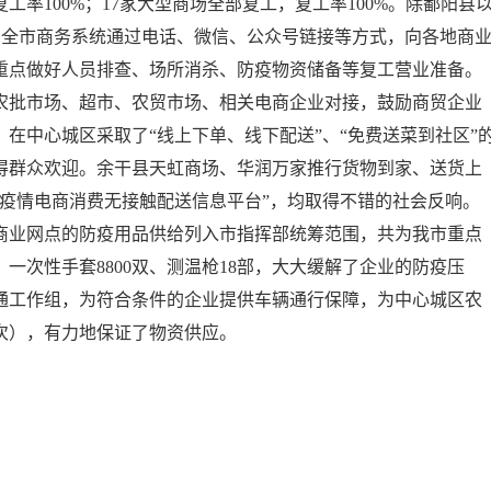
率100%；17家大型商场全部复工，复工率100%。除鄱阳县
 全市商务系统通过电话、微信、公众号链接等方式，向各地商
重点做好人员排查、场所消杀、防疫物资储备等复工营业准备。
农批市场、超市、农贸市场、相关电商企业对接，鼓励商贸企业
在中心城区采取了“线上下单、线下配送”、“免费送菜到社区”
得群众欢迎。余干县天虹商场、华润万家推行货物到家、送货上
疫情电商消费无接触配送信息平台”，均取得不错的社会反响。
业网点的防疫用品供给列入市指挥部统筹范围，共为我市重点
升、一次性手套8800双、测温枪18部，大大缓解了企业的防疫压
通工作组，为符合条件的企业提供车辆通行保障，为中心城区农
（次），有力地保证了物资供应。