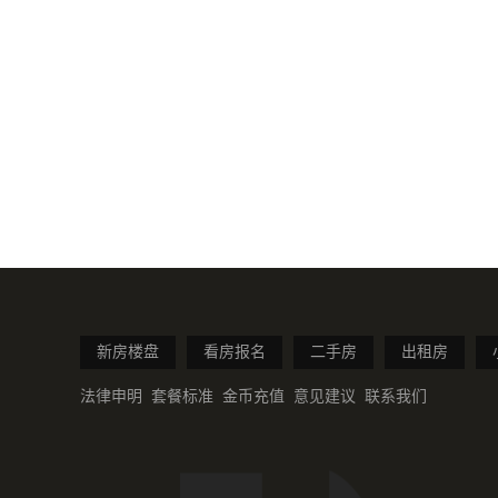
新房楼盘
看房报名
二手房
出租房
法律申明
套餐标准
金币充值
意见建议
联系我们