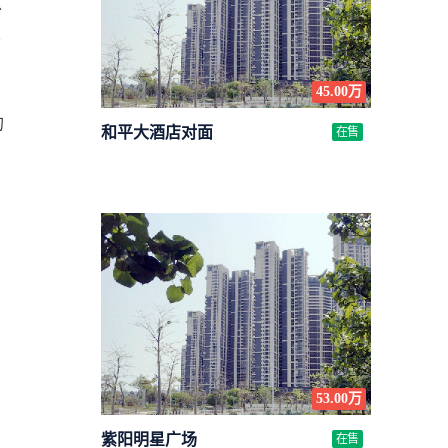
以
业
45.00万
的
和平大酒店对面
在售
53.00万
紫阳明星广场
在售