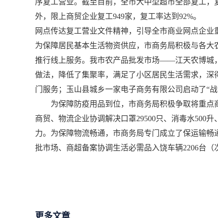
序复工营业。截至目前，全市大中型超市全部复工，复工
外，限上商贸企业复工949家，复工率达到92%。
网点传达复工营业文件精神，引导全市商业网点企业
为保障居民基本生活物资供应，市商务局积极与各大
推行线上服务。我市农产品批发市场——江天农博城，
做法，降低了集聚率，满足了小区居民生活需求，深
门服务；玉山县城乡一家电子商务有限公司启动了“战
为保障防疫用品到位，市商务局积极争取将重点商
商贸、物流企业协调解决口罩29500只、消毒水500
力。为保障物流畅通，市商务局专门成立了保运输畅
批市场、商超备案协调生活必需品入饶车辆2206台
更多文章