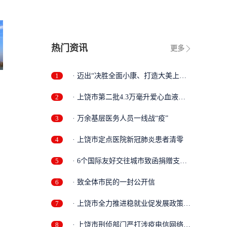
热门资讯
更多
1
· 迈出“决胜全面小康、打造大美上
饶”...
零
2
· 上饶市第二批4.3万毫升爱心血液驰
援湖...
3
· 万余基层医务人员一线战“疫”
4
· 上饶市定点医院新冠肺炎患者清零
5
· 6个国际友好交往城市致函捐赠支持
我市...
6
· 致全体市民的一封公开信
7
· 上饶市全力推进稳就业促发展政策落
实...
8
· 上饶市刑侦部门严打涉疫电信网络诈