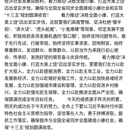
经济社会发展双胜利，着力推动“决胜全面小康、打造大美上饶”
迈出坚实步伐，确保与全国全省同步全面建成小康社会和实现
“十三五”规划圆满收官！ 着力推动“决胜全面小康、打造大
美上饶”迈出坚实步伐，这就要我们高度警惕、坚决杜绝“慢半
拍”、“讲大话”、“虎头蛇尾”、“小鬼难缠”等现象，咬定发展不放
松，积极抢抓各项发展机遇的“窗口期”，始终坚持问题导向，敢
于先行先试、打破常规，始终坚持实事求是、因地制宜，始终
尊重群众、发动群众、依靠群众，以担当作为来践行初心使
命，传承好、发扬好党的艰苦奋斗优良传统。 着力推动“决
胜全面小康、打造大美上饶”迈出坚实步伐，更要我们全力以赴
扩大投入，全力以赴提振消费，全力以赴主攻工业，全力以赴
发展新经济，全力以赴做好金融工作，全力以赴加快县域经济
发展，全力以赴加强城市建设和管理，全力以赴促进乡村振
兴，全力以赴强化民生保障，全力以赴推进全面从严治党，确
保圆满完成全年目标任务。 今天的成绩源于昨天的积累，
明天的成功在于今天的努力。全市上下要以习近平新时代中国
特色社会主义思想为指导，坚信事在人为，勇于拼搏进取，狠
抓工作落实，确保我市与全国全省同步全面建成小康社会，确
保“十三五”规划圆满收官。