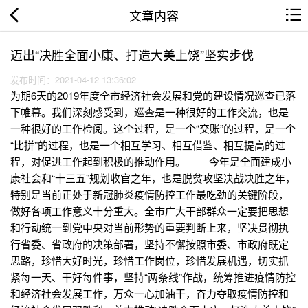
文章内容
迈出“决胜全面小康、打造大美上饶”坚实步伐
发布时间：2021-04-12 13:36:02
为期6天的2019年度全市经济社会发展和党的建设情况巡查已落
下帷幕。我们深刻感受到，巡查是一种很好的工作交流，也是
一种很好的工作检阅。这个过程，是一个“交账”的过程，是一个
“比拼”的过程，也是一个相互学习、相互借鉴、相互提高的过
程，对促进工作起到积极的推动作用。 今年是全面建成小
康社会和“十三五”规划收官之年，也是脱贫攻坚决战决胜之年，
特别是当前正处于新冠肺炎疫情防控工作最吃劲的关键阶段，
做好各项工作意义十分重大。全市广大干部群众一定要把思想
和行动统一到党中央对当前形势的重要判断上来，坚决贯彻执
行省委、省政府的决策部署，坚持不懈按照市委、市政府既定
思路，珍惜大好时光，珍惜工作岗位，珍惜发展机遇，切实抓
紧每一天、干好每件事，坚持“两条线”作战，统筹推进疫情防控
和经济社会发展工作，万众一心加油干，奋力夺取疫情防控和