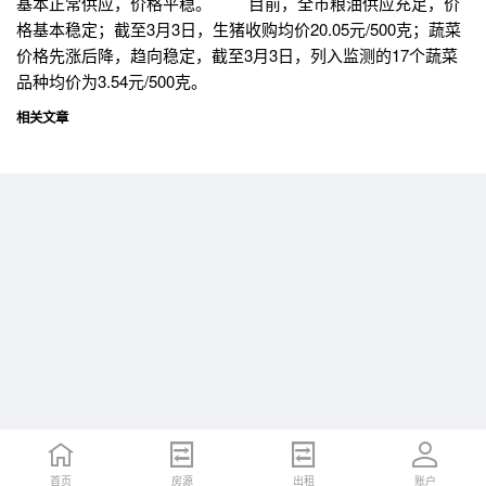
基本正常供应，价格平稳。 目前，全市粮油供应充足，价
格基本稳定；截至3月3日，生猪收购均价20.05元/500克；蔬菜
价格先涨后降，趋向稳定，截至3月3日，列入监测的17个蔬菜
品种均价为3.54元/500克。
相关文章
首页
首页
招聘
房源
简历
出租
账户
账户